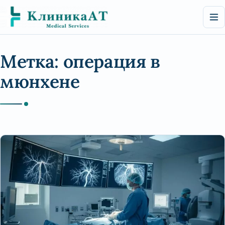
Перейти
к
содержимому
Метка:
операция в
мюнхене