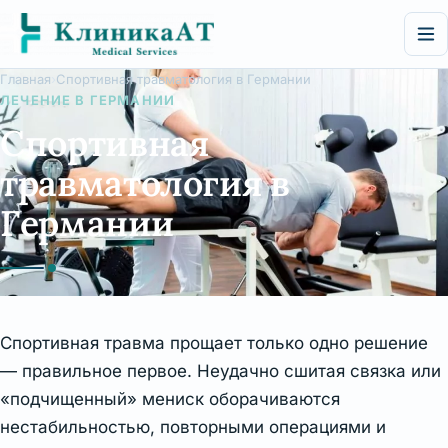
Перейти
к
содержимому
Главная
Спортивная травматология в Германии
ЛЕЧЕНИЕ В ГЕРМАНИИ
Спортивная
травматология в
Германии
Спортивная травма прощает только одно решение
— правильное первое. Неудачно сшитая связка или
«подчищенный» мениск оборачиваются
нестабильностью, повторными операциями и