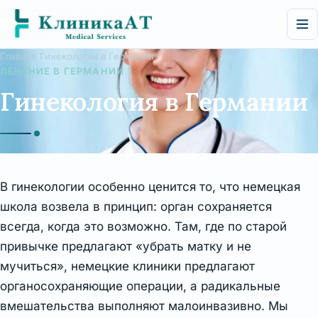
Перейти
к
содержимому
Главная
Гинекология в Германии
ЛЕЧЕНИЕ В ГЕРМАНИИ
Гинекология в Германии
В гинекологии особенно ценится то, что немецкая
школа возвела в принцип: орган сохраняется
всегда, когда это возможно. Там, где по старой
привычке предлагают «убрать матку и не
мучиться», немецкие клиники предлагают
органосохраняющие операции, а радикальные
вмешательства выполняют малоинвазивно. Мы