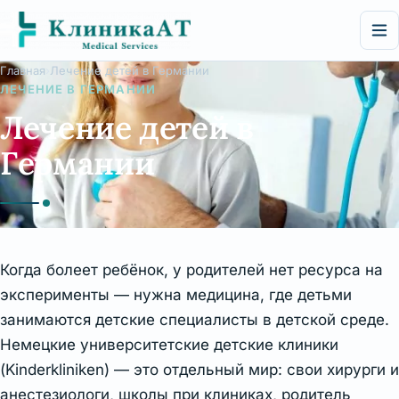
Перейти
к
содержимому
Главная
Лечение детей в Германии
ЛЕЧЕНИЕ В ГЕРМАНИИ
Лечение детей в
Германии
Когда болеет ребёнок, у родителей нет ресурса на
эксперименты — нужна медицина, где детьми
занимаются детские специалисты в детской среде.
Немецкие университетские детские клиники
(Kinderkliniken) — это отдельный мир: свои хирурги и
анестезиологи, школы при клиниках, родитель