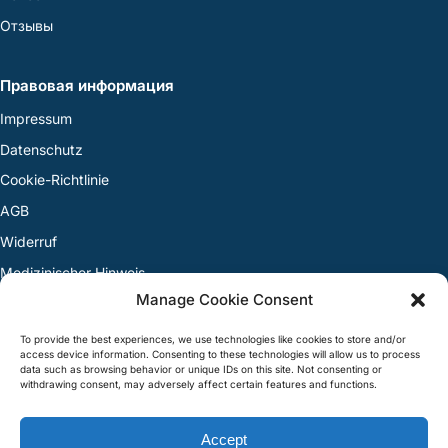
Отзывы
Правовая информация
Impressum
Datenschutz
Cookie-Richtlinie
AGB
Widerruf
Medizinischer Hinweis
Manage Cookie Consent
Streitbeilegung
To provide the best experiences, we use technologies like cookies to store and/or
access device information. Consenting to these technologies will allow us to process
Контакт
data such as browsing behavior or unique IDs on this site. Not consenting or
withdrawing consent, may adversely affect certain features and functions.
+49 30 12089-444
Accept