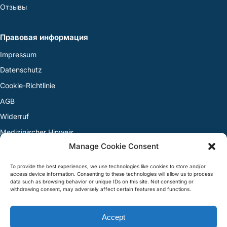
Отзывы
Правовая информация
Impressum
Datenschutz
Cookie-Richtlinie
AGB
Widerruf
Medizinischer Hinweis
Manage Cookie Consent
Streitbeilegung
To provide the best experiences, we use technologies like cookies to store and/or
access device information. Consenting to these technologies will allow us to process
Контакт
data such as browsing behavior or unique IDs on this site. Not consenting or
withdrawing consent, may adversely affect certain features and functions.
+49 30 12089-444
Accept
WhatsApp