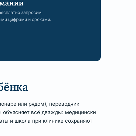
рмании
бесплатно запросим
ыми цифрами и сроками.
бёнка
ионаре или рядом), переводчик
ч объясняет всё дважды: медицински
вты и школа при клинике сохраняют