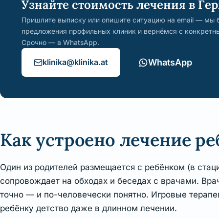
Узнайте стоимость лечения в Ге
Пришлите выписку или опишите ситуацию на email — мы 
предложения профильных клиник и вернёмся с конкретн
Срочно — в WhatsApp.
klinika@klinika.at
WhatsApp
Как устроено лечение ре
Один из родителей размещается с ребёнком (в стац
сопровождает на обходах и беседах с врачами. Вра
точно — и по-человечески понятно. Игровые терапе
ребёнку детство даже в длинном лечении.