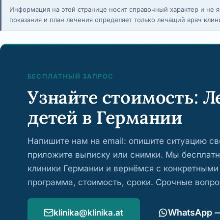
Информация на этой странице носит справочный характер и не я
показания и план лечения определяет только лечащий врач клин
БЕСПЛАТНЫЙ ЗАПРОС
Узнайте стоимость: Л
детей в Германии
Напишите нам на email: опишите ситуацию с
приложите выписку или снимки. Мы бесплат
клиники Германии и вернёмся с конкретными
программа, стоимость, сроки. Срочные вопр
WhatsApp 
klinika@klinika.at