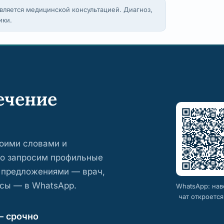
вляется медицинской консультацией. Диагноз,
ики.
ечение
воими словами и
но запросим профильные
 предложениями — врач,
осы — в WhatsApp.
WhatsApp: на
чат откроетс
— срочно