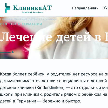
Перейти
Ус
Направления
к
содержимому
Главная
Лечение детей в Германии
ЛЕЧЕНИЕ В ГЕРМАНИИ
Лечение детей в
Когда болеет ребёнок, у родителей нет ресурса на
детьми занимаются детские специалисты в детской
детские клиники (Kinderkliniken) — это отдельный ми
школы при клиниках, родитель рядом с ребёнком на
детей в Германии — бережно и быстро.