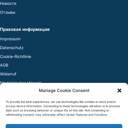
Новости
Отзывы
Правовая информация
Impressum
Datenschutz
Cookie-Richtlinie
AGB
Widerruf
Medizinischer Hinweis
Manage Cookie Consent
Streitbeilegung
To provide the best experiences, we use technologies like cookies to store and/or
access device information. Consenting to these technologies will allow us to process
Контакт
data such as browsing behavior or unique IDs on this site. Not consenting or
withdrawing consent, may adversely affect certain features and functions.
+49 30 12089-444