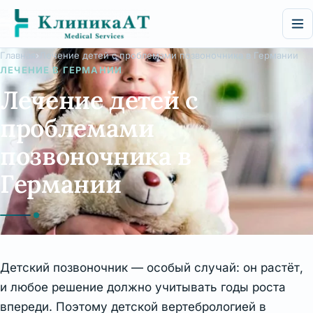
Перейти
к
содержимому
Главная
Лечение детей с проблемами позвоночника в Германии
ЛЕЧЕНИЕ В ГЕРМАНИИ
Лечение детей с
проблемами
позвоночника в
Германии
Детский позвоночник — особый случай: он растёт,
и любое решение должно учитывать годы роста
впереди. Поэтому детской вертебрологией в