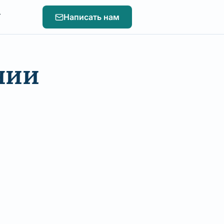
т
Написать нам
нии