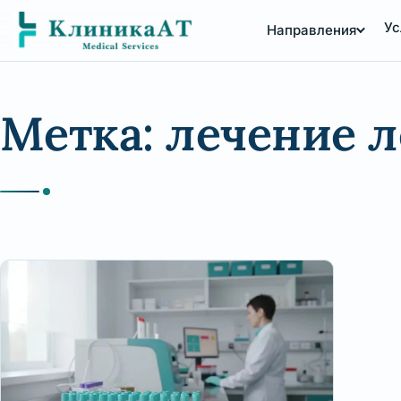
Перейти
Ус
Направления
к
содержимому
Метка:
лечение 