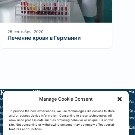
25 сентября, 2020
Лечение крови в Германии
КлиникаАТ
На
Manage Cookie Consent
Medical Services
Ус
Мы организуем лечение в клиниках Германии: подбор клиники и
Ка
To provide the best experiences, we use technologies like cookies to store
врача, запрос стоимости, запись, сопровождение и перевод
and/or access device information. Consenting to these technologies will
по
документов. Медицинскую помощь оказывают исключительно
allow us to process data such as browsing behavior or unique IDs on this
лицензированные клиники и врачи Германии.
site. Not consenting or withdrawing consent, may adversely affect certain
Ди
features and functions.
Информация на сайте не является медицинской консультацией и