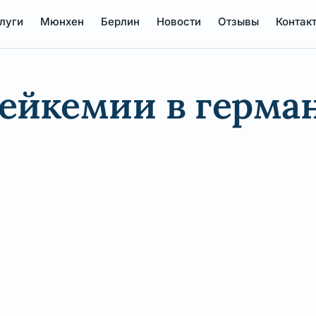
луги
Мюнхен
Берлин
Новости
Отзывы
Контак
лейкемии в герма