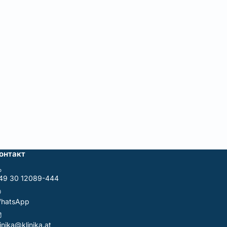
онтакт
49 30 12089-444
hatsApp
linika@klinika.at