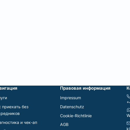
вигация
Правовая информация
К
луги
Impressum
+
к приехать без
Datenschutz
средников
W
Cookie-Richtlinie
агностика и чек-ап
AGB
k